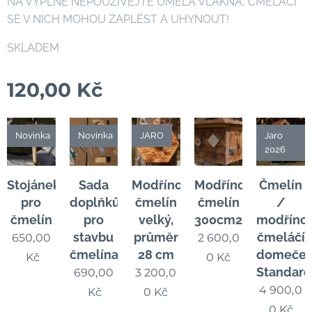
NA VÝPLNĚ NEPOUŽÍVEJTE UMĚLÁ VLÁKNA, ČMELÁCI
SE V NICH MOHOU ZAPLÉST A UHYNOUT!
SKLADEM
120,00
Kč
Novinka
Novinka
JARO
Jaro
2026
Stojánek
Sada
Modřínový
Modřínový
Čmelín
pro
doplňků
čmelín
čmelín
/
čmelín
pro
velký,
300cm2
modříno
stavbu
průměr
čmeláčí
650,00
2 600,0
čmelína
28 cm
domeček
Kč
0
Kč
Standar
690,00
3 200,0
4 900,0
Kč
0
Kč
0
Kč