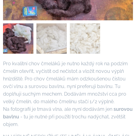
Pro kvalitní chov čmeláků je nutno každý rok na podzim
čmelín otevřít, vyčistit od nečistot a vložit novou výplň
hnízdiště. Pro chov čmeláků mám odzkoušenou čistou
ovčí vlnu a surovou bavlnu, nyní preferuji bavlnu. Tu
doplňuji suchým mechem. Dodávám množství cca pro
velký čmelín, do malého čmelínu stačí 1/2 výplně.
Na fotografii je tmavá vlna, ale nyní dodávám jen
surovou
bavlnu
- tu je nutné při použití trochu nadýchat, zvětšit
objem.