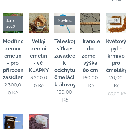
Jaro
Novinka
2026
Modřínový
Velký
Teleskopická
Hranolek
Květový
zemní
zemní
síťka +
do
pyl -
čmelín
čmelín
zavaděč
země -
krmivo
- pro
- vč.
k
výška
pro
přirozené
KLAPKY
odchytu
80 cm
čmeláky
zasídlení
čmeláčí
3 200,0
160,00
70,00
královny
2 300,0
0
Kč
Kč
Kč
130,00
0
Kč
85,00
Kč
Kč