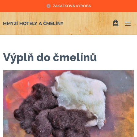
ZAKÁZKOVÁ VÝROBA
HMYZÍ HOTELY A ČMELÍNY
Výplň do čmelínů