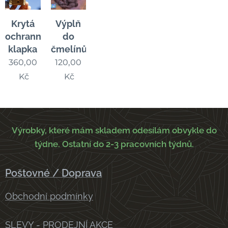
Krytá
Výplň
ochranná
do
klapka
čmelínů
360,00
120,00
Kč
Kč
Výrobky, které mám skladem odesílám obvykle do
týdne. Ostatní do 2-3 pracovních týdnů.
Poštovné / Doprava
Obchodní podmínky
SLEVY - PRODEJNÍ AKCE