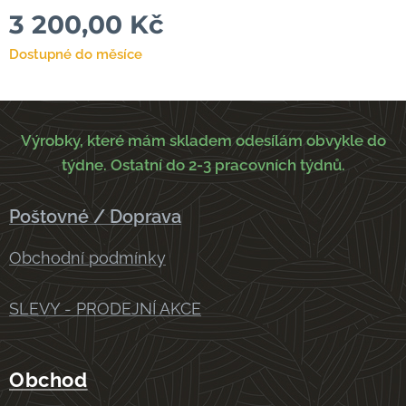
3 200,00
Kč
Dostupné do měsíce
Výrobky, které mám skladem odesílám obvykle do
týdne. Ostatní do 2-3 pracovních týdnů.
Poštovné / Doprava
Obchodní podmínky
SLEVY - PRODEJNÍ AKCE
Obchod